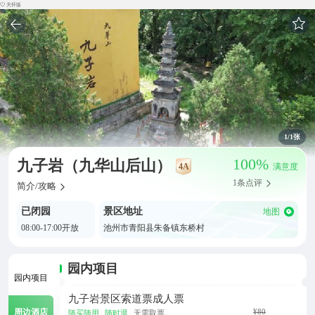
关怀版
1
/1张
100%
九子岩（九华山后山）
4A
满意度
1条点评
简介/攻略
已闭园
景区地址
地图
08:00-17:00开放
池州市青阳县朱备镇东桥村
园内项目
园内项目
九子岩景区索道票成人票
¥80
周边酒店
随买随用
随时退
无需取票
|
|