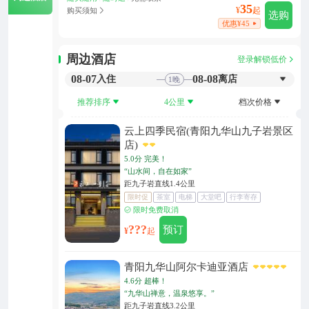
35
¥
起
购买须知
选购
优惠¥45
周边酒店
登录解锁低价
08-07
08-08
入住
离店
1
晚
推荐排序
4公里
档次价格
云上四季民宿(青阳九华山九子岩景区
店)
5.0分
完美！
“山水间，自在如家”
距九子岩直线1.4公里
限时促
茶室
电梯
大堂吧
行李寄存
无充电车位
限时免费取消
???
预订
¥
起
青阳九华山阿尔卡迪亚酒店
4.6分
超棒！
“九华山禅意，温泉悠享。”
距九子岩直线3.2公里