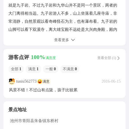
就是九子岩。不过九子岩和九华山并不是同一个景区，两者的
大门离得相当远。九子岩游人不多，山上坐落着几座寺庙，非
常清静，自然景观以看奇峰怪石为主，也有瀑布看。九子岩的
山脚可以看下双溪寺，离大雄宝殿不远处是大兴肉身殿，殿内
能看到大兴和尚的肉身，这是新中国建国以来的第一尊肉身。
查看更多
然后可以选择步行上山或者坐索道，索道上山45元，下山35
元，往返80元。若是步行，走七布泉瀑布方向，该瀑布是景区
100%
游客点评
满意度
查看全部 (1)
内壮观的瀑布，然后经有800多年历史的刘公寨堡到达
九子寺
，
全部
1
满意
1
一般
0
不满意
0
从山脚到
九子寺
这一路沿途还有好几个小寺院和摩崖石刻可
看。
九子寺
离索道上站不远，又名华严禅寺、广化院，寺内大
tuniu562773
2016-06-15
满意
雄宝殿门前左侧嵌有明代碑刻。从
九子寺
攀爬到高处天华峰，
风景不错！不过山有点陡，孩子比较累
约需2小时，一路所见奇峰怪石像人拟物，可以发挥自己的想
像。游览过天华峰后，即可下山返回。
九子岩景区
内几个寺庙
景点地址
都有素斋吃，问一问寺庙的师傅，会告诉你具体在哪吃。
池州市青阳县朱备镇东桥村