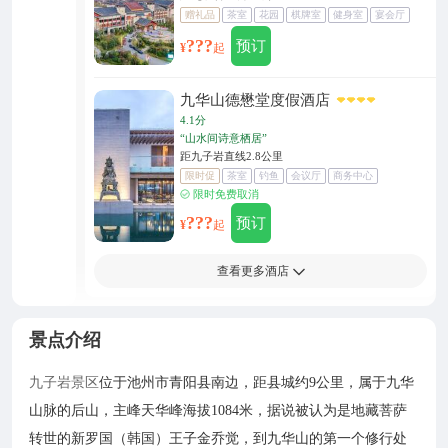
赠礼品
茶室
花园
棋牌室
健身室
宴会厅
???
预订
¥
起
九华山德懋堂度假酒店
4.1分
“山水间诗意栖居”
距九子岩直线2.8公里
限时促
茶室
钓鱼
会议厅
商务中心
充电车位
限时免费取消
???
预订
¥
起
查看更多酒店
景点介绍
九子岩景区
位于池州市青阳县南边，距县城约9公里，属于九华
山脉的后山，主峰天华峰海拔1084米，据说被认为是地藏菩萨
转世的新罗国（韩国）王子金乔觉，到九华山的第一个修行处