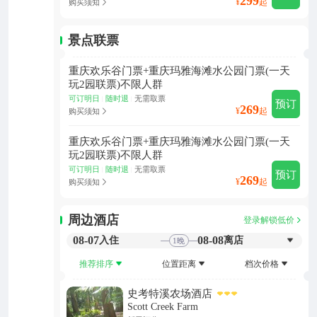
299
¥
起
购买须知
景点联票
重庆欢乐谷门票+重庆玛雅海滩水公园门票(一天
玩2园联票)不限人群
可订明日
随时退
无需取票
|
|
预订
269
¥
起
购买须知
重庆欢乐谷门票+重庆玛雅海滩水公园门票(一天
玩2园联票)不限人群
可订明日
随时退
无需取票
|
|
预订
269
¥
起
购买须知
周边酒店
登录解锁低价
08-07
08-08
入住
离店
1
晚
推荐排序
位置距离
档次价格
史考特溪农场酒店
Scott Creek Farm