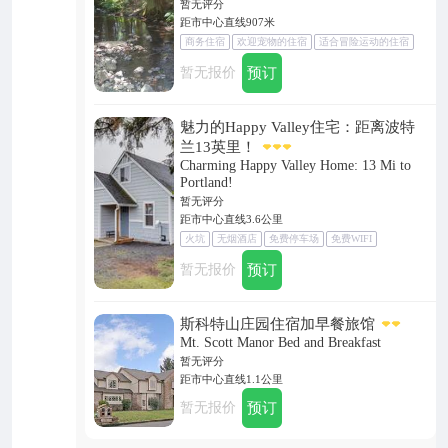
暂无评分
距市中心直线907米
商务住宿
欢迎宠物的住宿
适合冒险运动的住宿
花园
火坑
图书馆
野餐区
洗衣机
暂无报价
预订
魅力的Happy Valley住宅：距离波特
兰13英里！
Charming Happy Valley Home: 13 Mi to
Portland!
暂无评分
距市中心直线3.6公里
火坑
无烟酒店
免费停车场
免费WIFI
暂无报价
预订
斯科特山庄园住宿加早餐旅馆
Mt. Scott Manor Bed and Breakfast
暂无评分
距市中心直线1.1公里
暂无报价
预订