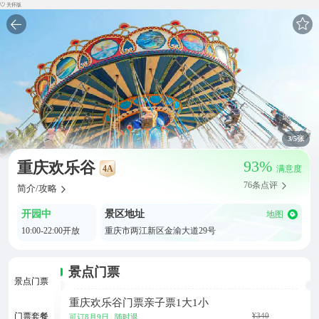
关怀版
3
/5张
93%
重庆欢乐谷
4A
满意度
76条点评
简介/攻略
开园中
景区地址
地图
10:00-22:00开放
重庆市两江新区金渝大道29号
景点门票
景点门票
重庆欢乐谷门票亲子票1大1小
¥340
门票套餐
可订8月9日
随时退
|