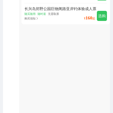
长兴岛郊野公园巨物阁路亚岸钓体验成人票
随买随用
随时退
无需取票
|
|
选购
160
¥
起
购买须知