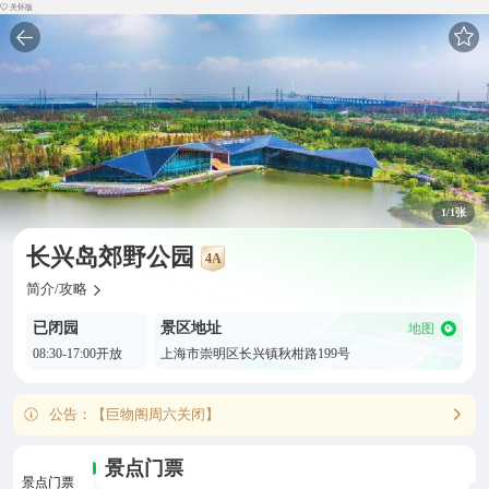
关怀版
1
/1张
长兴岛郊野公园
4A
简介/攻略
已闭园
景区地址
地图
08:30-17:00开放
上海市崇明区长兴镇秋柑路199号
公告：【巨物阁周六关闭】
景点门票
景点门票